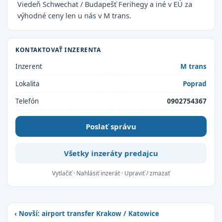
Viedeň Schwechat / Budapešť Ferihegy a iné v EÚ za
výhodné ceny len u nás v M trans.
KONTAKTOVAŤ INZERENTA
Inzerent
M trans
Lokalita
Poprad
Telefón
0902754367
Poslať správu
Všetky inzeráty predajcu
Vytlačiť
·
Nahlásiť inzerát
·
Upraviť / zmazať
‹ Novší: airport transfer Krakow / Katowice