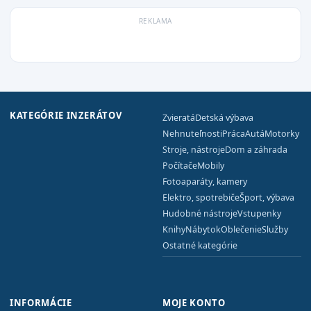
KATEGÓRIE INZERÁTOV
Zvieratá
Detská výbava
Nehnuteľnosti
Práca
Autá
Motorky
Stroje, nástroje
Dom a záhrada
Počítače
Mobily
Fotoaparáty, kamery
Elektro, spotrebiče
Šport, výbava
Hudobné nástroje
Vstupenky
Knihy
Nábytok
Oblečenie
Služby
Ostatné kategórie
INFORMÁCIE
MOJE KONTO