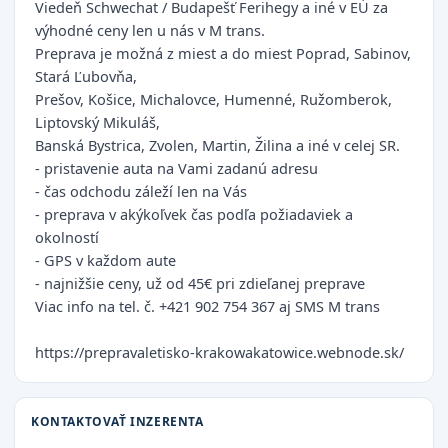
Viedeň Schwechat / Budapešť Ferihegy a iné v EÚ za
výhodné ceny len u nás v M trans.
Preprava je možná z miest a do miest Poprad, Sabinov,
Stará Ľubovňa,
Prešov, Košice, Michalovce, Humenné, Ružomberok,
Liptovský Mikuláš,
Banská Bystrica, Zvolen, Martin, Žilina a iné v celej SR.
- pristavenie auta na Vami zadanú adresu
- čas odchodu záleží len na Vás
- preprava v akýkoľvek čas podľa požiadaviek a
okolností
- GPS v každom aute
- najnižšie ceny, už od 45€ pri zdieľanej preprave
Viac info na tel. č. +421 902 754 367 aj SMS M trans
https://prepravaletisko-krakowakatowice.webnode.sk/
KONTAKTOVAŤ INZERENTA