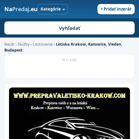
Na
Predaj
.eu
Kategórie
+ Pridať inzerát
Vyhľadať
Bazár
›
Služby
›
Cestovanie
›
Letiska Krakow, Katowice, Vieden,
Budapest