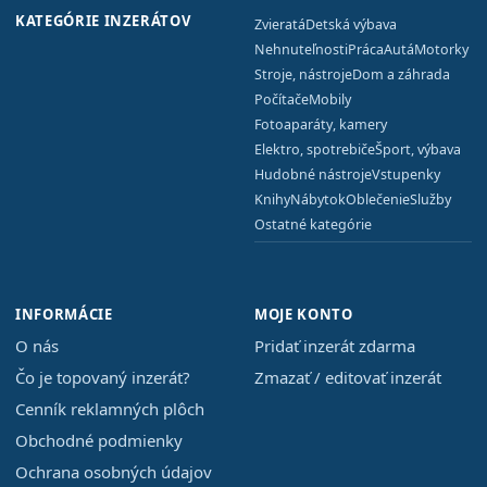
KATEGÓRIE INZERÁTOV
Zvieratá
Detská výbava
Nehnuteľnosti
Práca
Autá
Motorky
Stroje, nástroje
Dom a záhrada
Počítače
Mobily
Fotoaparáty, kamery
Elektro, spotrebiče
Šport, výbava
Hudobné nástroje
Vstupenky
Knihy
Nábytok
Oblečenie
Služby
Ostatné kategórie
INFORMÁCIE
MOJE KONTO
O nás
Pridať inzerát zdarma
Čo je topovaný inzerát?
Zmazať / editovať inzerát
Cenník reklamných plôch
Obchodné podmienky
Ochrana osobných údajov